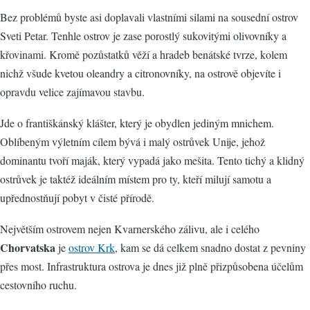
Bez problémů byste asi doplavali vlastními silami na sousední ostrov
Sveti Petar. Tenhle ostrov je zase porostlý sukovitými olivovníky a
křovinami. Kromě pozůstatků věží a hradeb benátské tvrze, kolem
nichž všude kvetou oleandry a citronovníky, na ostrově objevíte i
opravdu velice zajímavou stavbu.
Jde o františkánský klášter, který je obydlen jediným mnichem.
Oblíbeným výletním cílem bývá i malý ostrůvek Unije, jehož
dominantu tvoří maják, který vypadá jako mešita. Tento tichý a klidný
ostrůvek je taktéž ideálním místem pro ty, kteří milují samotu a
upřednostňují pobyt v čisté přírodě.
Největším ostrovem nejen Kvarnerského zálivu, ale i celého
Chorvatska
je
ostrov Krk
, kam se dá celkem snadno dostat z pevniny
přes most. Infrastruktura ostrova je dnes již plně přizpůsobena účelům
cestovního ruchu.