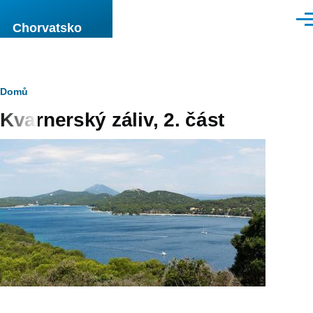
Přejít k hlavnímu obsahu
Men
Chorvatsko
Drobečková
Domů
Kvarnerský záliv, 2. část
navigace