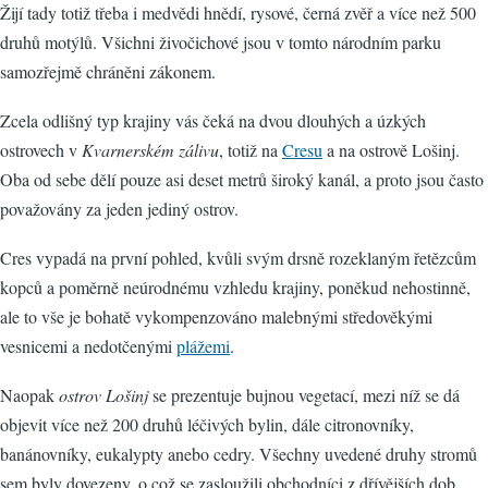
Žijí tady totiž třeba i medvědi hnědí, rysové, černá zvěř a více než 500
druhů motýlů. Všichni živočichové jsou v tomto národním parku
samozřejmě chráněni zákonem.
Zcela odlišný typ krajiny vás čeká na dvou dlouhých a úzkých
ostrovech v
Kvarnerském zálivu
, totiž na
Cresu
a na ostrově Lošinj.
Oba od sebe dělí pouze asi deset metrů široký kanál, a proto jsou často
považovány za jeden jediný ostrov.
Cres vypadá na první pohled, kvůli svým drsně rozeklaným řetězcům
kopců a poměrně neúrodnému vzhledu krajiny, poněkud nehostinně,
ale to vše je bohatě vykompenzováno malebnými středověkými
vesnicemi a nedotčenými
plážemi
.
Naopak
ostrov Lošinj
se prezentuje bujnou vegetací, mezi níž se dá
objevit více než 200 druhů léčivých bylin, dále citronovníky,
banánovníky, eukalypty anebo cedry. Všechny uvedené druhy stromů
sem byly dovezeny, o což se zasloužili obchodníci z dřívějších dob,