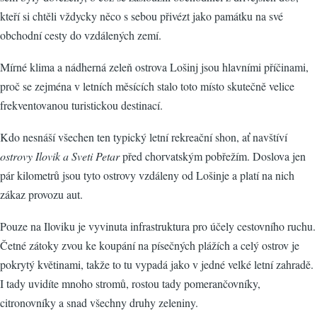
kteří si chtěli vždycky něco s sebou přivézt jako památku na své
obchodní cesty do vzdálených zemí.
Mírné klima a nádherná zeleň ostrova Lošinj jsou hlavními příčinami,
proč se zejména v letních měsících stalo toto místo skutečně velice
frekventovanou turistickou destinací.
Kdo nesnáší všechen ten typický letní rekreační shon, ať navštíví
ostrovy Ilovik a Sveti Petar
před chorvatským pobřežím. Doslova jen
pár kilometrů jsou tyto ostrovy vzdáleny od Lošinje a platí na nich
zákaz provozu aut.
Pouze na Iloviku je vyvinuta infrastruktura pro účely cestovního ruchu.
Četné zátoky zvou ke koupání na písečných plážích a celý ostrov je
pokrytý květinami, takže to tu vypadá jako v jedné velké letní zahradě.
I tady uvidíte mnoho stromů, rostou tady pomerančovníky,
citronovníky a snad všechny druhy zeleniny.