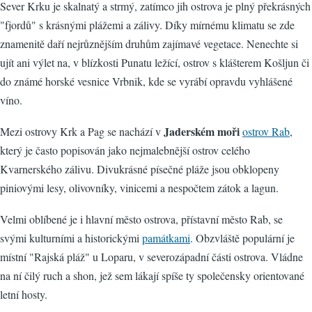
Sever Krku je skalnatý a strmý, zatímco jih ostrova je plný překrásných
"fjordů" s krásnými plážemi a zálivy. Díky mírnému klimatu se zde
znamenitě daří nejrůznějším druhům zajímavé vegetace. Nenechte si
ujít ani výlet na, v blízkosti Punatu ležící, ostrov s klášterem Košljun či
do známé horské vesnice Vrbnik, kde se vyrábí opravdu vyhlášené
víno.
Jaderském moři
Mezi ostrovy Krk a Pag se nachází v
ostrov Rab
,
který je často popisován jako nejmalebnější ostrov celého
Kvarnerského zálivu. Divukrásné písečné pláže jsou obklopeny
piniovými lesy, olivovníky, vinicemi a nespočtem zátok a lagun.
Velmi oblíbené je i hlavní město ostrova, přístavní město Rab, se
svými kulturními a historickými
památkami
. Obzvláště populární je
místní "Rajská pláž" u Loparu, v severozápadní části ostrova. Vládne
na ní čilý ruch a shon, jež sem lákají spíše ty společensky orientované
letní hosty.