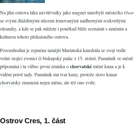
Na jihu ostrova láká návštěvníky jako magnet starobylé městečko
Osor
se svými dlážděnými ulicemi lemovanými nádhernými rozkvetlými
oleandry, a kde se pak můžete i poněkud blíže seznámit s uměním a
kulturou tohoto překrásného ostrova.
Pozoruhodná je zejména tamější Mariánská katedrála se svojí vedle
volně stojící zvonicí či biskupský palác z 15. století. Památník ve městě
chorvatské
připomíná i tu vůbec první zmínku o
měně kuna a je k
vidění právě tady. Památník má tvar kuny, protože slovo kunar
chorvatsky znamená nejen měnu, ale též ono zvíře.
Ostrov Cres, 1. část