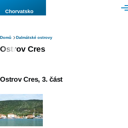
Přejít k hlavnímu obsahu
Men
Chorvatsko
Drobečková
Domů
Dalmátské ostrovy
Ostrov Cres
navigace
Ostrov Cres, 3. část