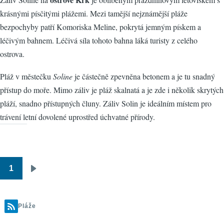
krásnými písčitými plážemi. Mezi tamější nejznámější pláže
bezpochyby patří Komoriska Meline, pokrytá jemným pískem a
léčivým bahnem. Léčivá síla tohoto bahna láká turisty z celého
ostrova.
Pláž v městečku
Soline
je částečně zpevněna betonem a je tu snadný
přístup do moře. Mimo záliv je pláž skalnatá a je zde i několik skrytých
pláží, snadno přístupných čluny. Záliv Solin je ideálním místem pro
trávení letní dovolené uprostřed úchvatné přírody.
1
Pagination
Následující
stránka
Pláže