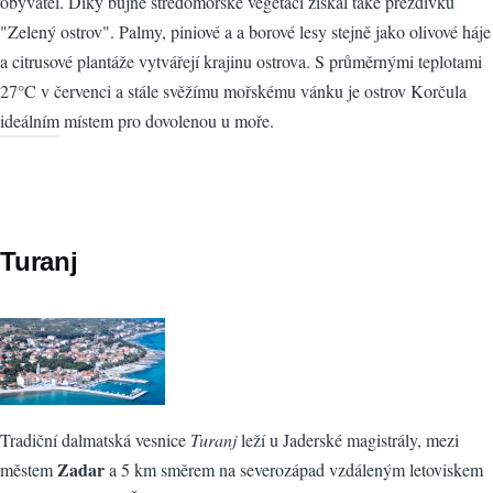
obyvatel. Díky bujné středomořské vegetaci získal také přezdívku
"Zelený ostrov". Palmy, piniové a a borové lesy stejně jako olivové háje
a citrusové plantáže vytvářejí krajinu ostrova. S průměrnými teplotami
27°C v červenci a stále svěžímu mořskému vánku je ostrov Korčula
ideálním místem pro dovolenou u moře.
Turanj
Tradiční dalmatská vesnice
Turanj
leží u Jaderské magistrály, mezi
Zadar
městem
a 5 km směrem na severozápad vzdáleným letoviskem