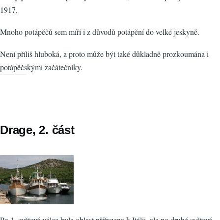
1917.
Mnoho potápěčů sem míří i z důvodů potápění do velké jeskyně.
Není příliš hluboká, a proto může být také důkladně prozkoumána i
potápěčskými začátečníky.
Drage, 2. část
Po 1. světové válce byla oblast přiřazena k Itálii, ale po druhé světové