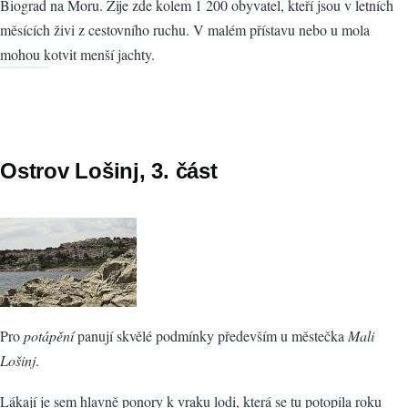
Biograd na Moru. Žije zde kolem 1 200 obyvatel, kteří jsou v letních
měsících živi z cestovního ruchu. V malém přístavu nebo u mola
mohou kotvit menší jachty.
Ostrov Lošinj, 3. část
Pro
potápění
panují skvělé podmínky především u městečka
Mali
Lošinj
.
Lákají je sem hlavně ponory k vraku lodi, která se tu potopila roku