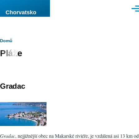
Přejít k hlavnímu obsahu
Men
Chorvatsko
Drobečková
Domů
Pláže
navigace
Gradac
Gradac
, nejjižnější obec na Makarské riviéře, je vzdálená asi 13 km od