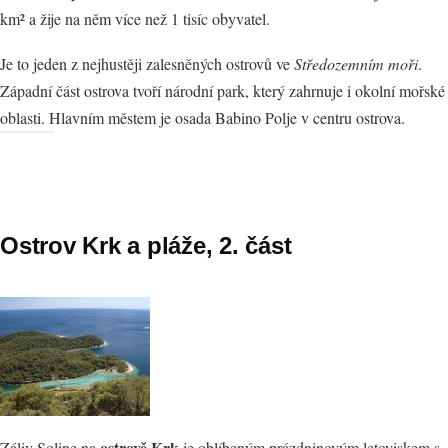
km² a žije na něm více než 1 tisíc obyvatel.
Je to jeden z nejhustěji zalesněných ostrovů ve
Středozemním moři
.
Západní část ostrova tvoří národní park, který zahrnuje i okolní mořské
oblasti. Hlavním městem je osada Babino Polje v centru ostrova.
Ostrov Krk a pláže, 2. část
ostrově Krk
Záliv Soline na
je oblíbeným prázdninovým letoviskem s