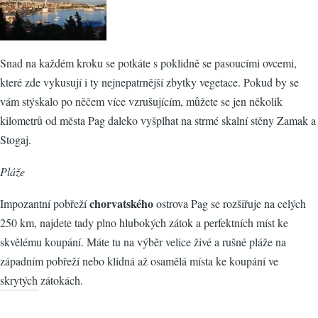
Snad na každém kroku se potkáte s poklidně se pasoucími ovcemi,
které zde vykusují i ty nejnepatrnější zbytky vegetace. Pokud by se
vám stýskalo po něčem více vzrušujícím, můžete se jen několik
kilometrů od města Pag daleko vyšplhat na strmé skalní stěny Zamak a
Stogaj.
Pláže
chorvatského
Impozantní pobřeží
ostrova Pag se rozšiřuje na celých
250 km, najdete tady plno hlubokých zátok a perfektních míst ke
skvělému koupání. Máte tu na výběr velice živé a rušné pláže na
západním pobřeží nebo klidná až osamělá místa ke koupání ve
skrytých zátokách.