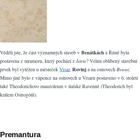
Benátkách
Věděli jste, že část významných staveb v
a Římě byla
postavena z mramoru, který pochází z
Istrie
? Velmi oblíbený stavební
Rovinj
prvek byl vytěžen u městeček
Vrsar
,
a na ostrovech
Brioni
.
Mimo jiné bylo z vápence na ostrovech u Vrsaru postaveno v 6. století
také Theodorichovo mauzoleum v italské Ravenně (Theodorich byl
králem Ostrogótů).
Premantura