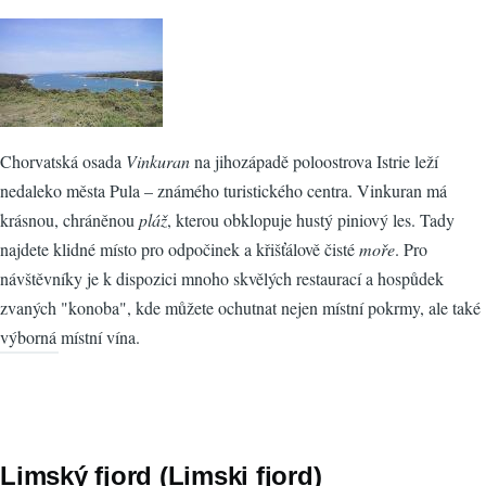
Chorvatská osada
Vinkuran
na jihozápadě poloostrova Istrie leží
nedaleko města Pula – známého turistického centra. Vinkuran má
krásnou, chráněnou
pláž
, kterou obklopuje hustý piniový les. Tady
najdete klidné místo pro odpočinek a křišťálově čisté
moře
. Pro
návštěvníky je k dispozici mnoho skvělých restaurací a hospůdek
zvaných "konoba", kde můžete ochutnat nejen místní pokrmy, ale také
výborná místní vína.
Limský fjord (Limski fjord)