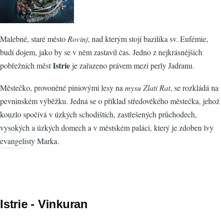
Malebné, staré město
Rovinj
, nad kterým stojí bazilika sv. Eufémie,
budí dojem, jako by se v něm zastavil čas. Jedno z nejkrásnějších
Istrie
pobřežních měst
je zařazeno právem mezi perly Jadranu.
Městečko, provoněné piniovými lesy na
mysu Zlati Rat
, se rozkládá na
pevninském výběžku. Jedná se o příklad středověkého městečka, jehož
kouzlo spočívá v úzkých schodištích, zastřešených průchodech,
vysokých a úzkých domech a v městském paláci, který je zdoben lvy
evangelisty Marka.
Istrie - Vinkuran