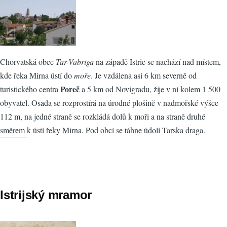
Chorvatská obec
Tar-Vabriga
na západě Istrie se nachází nad místem,
kde řeka Mirna ústí do
moře
. Je vzdálena asi 6 km severně od
Poreč
turistického centra
a 5 km od Novigradu, žije v ní kolem 1 500
obyvatel. Osada se rozprostírá na úrodné plošině v nadmořské výšce
112 m, na jedné straně se rozkládá dolů k moři a na straně druhé
směrem k ústí řeky Mirna. Pod obcí se táhne údolí Tarska draga.
Istrijský mramor