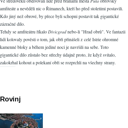
Ve středověku obdivovali lidé před branami města
Pula
obrovský
amfiteátr a nevěděli nic o Římanech, kteří ho před stoletími postavili.
Kdo jiný než obrové, by přece byli schopni postavit tak gigantické
zázračné dílo.
Tehdy se amfiteátru říkalo
Divicgrad
nebo-li "Hrad obrů". Ve fantazii
lidí kolovaly pověsti o tom, jak obři přinášeli z celé Istrie ohromné
kamenné bloky a během jediné noci je navršili na sebe. Toto
gigantické dílo zůstalo bez střechy údajně proto, že když svítalo,
zakokrhal kohout a polekaní obři se rozprchli na všechny strany.
Rovinj