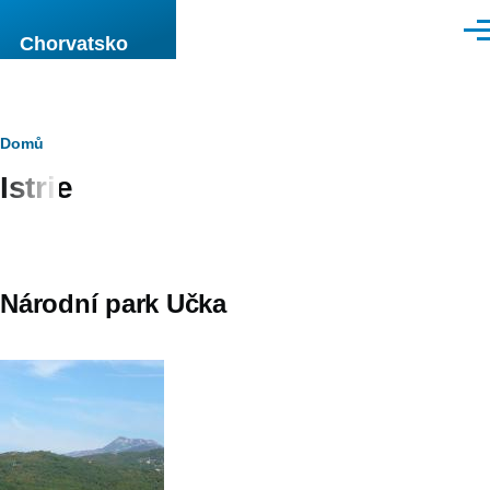
Přejít k hlavnímu obsahu
Men
Chorvatsko
Drobečková
Domů
Istrie
navigace
Národní park Učka