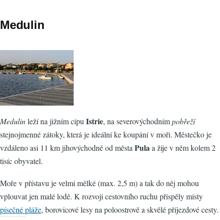
Medulin
Istrie
Medulin
leží na jižním cípu
, na severovýchodním
pobřeží
stejnojmenné zátoky, která je ideální ke koupání v moři. Městečko je
Pula
vzdáleno asi 11 km jihovýchodně od města
a žije v něm kolem 2
tisíc obyvatel.
Moře v přístavu je velmi mělké (max. 2,5 m) a tak do něj mohou
vplouvat jen malé lodě. K rozvoji cestovního ruchu přispěly místy
písečné pláže
, borovicové lesy na poloostrově a skvělé příjezdové cesty.