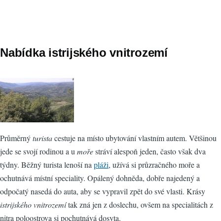
Nabídka istrijského vnitrozemí
Průměrný
turista
cestuje na místo ubytování vlastním autem. Většinou
jede se svojí rodinou a u
moře
stráví alespoň jeden, často však dva
týdny. Běžný turista lenoší na
pláži
, užívá si průzračného moře a
ochutnává místní speciality. Opálený dohněda, dobře najedený a
odpočatý nasedá do auta, aby se vypravil zpět do své vlasti. Krásy
istrijského vnitrozemí
tak zná jen z doslechu, ovšem na specialitách z
nitra poloostrova si pochutnává dosyta.